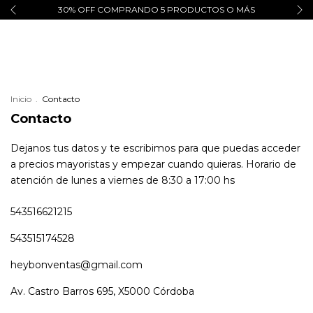
30% OFF COMPRANDO 5 PRODUCTOS O MÁS
Inicio
.
Contacto
Contacto
Dejanos tus datos y te escribimos para que puedas acceder
a precios mayoristas y empezar cuando quieras. Horario de
atención de lunes a viernes de 8:30 a 17:00 hs
543516621215
543515174528
heybonventas@gmail.com
Av. Castro Barros 695, X5000 Córdoba