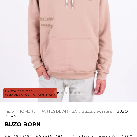
HASTA 50% OFF
COMPRANDO EN CANTIDAD
Inicio
.
HOMBRE
.
PARTES DE ARRIBA
.
Buzos y sweaters
.
BUZO
BORN
BUZO BORN
$81.000,00
$67.500,00
3
cuotas sin interés de
$22.500,00