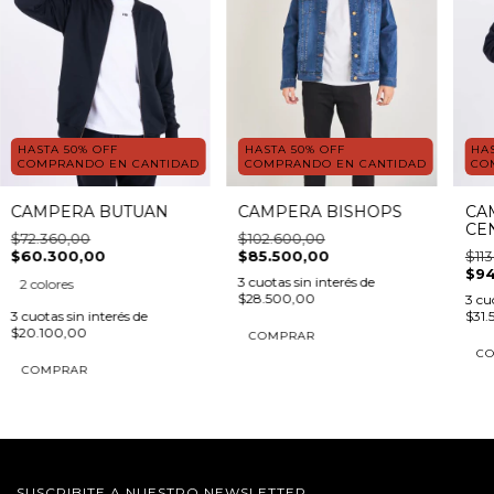
HASTA 50% OFF
HASTA 50% OFF
HA
COMPRANDO EN CANTIDAD
COMPRANDO EN CANTIDAD
CO
CAMPERA BISHOPS
CAMPERA BUTUAN
CA
CE
$102.600,00
$72.360,00
$85.500,00
$60.300,00
$11
$94
3
cuotas sin interés de
2 colores
$28.500,00
3
cuo
3
cuotas sin interés de
$31.
$20.100,00
COMPRAR
C
COMPRAR
SUSCRIBITE A NUESTRO NEWSLETTER