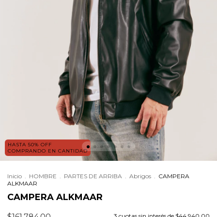
HASTA 50% OFF
COMPRANDO EN CANTIDAD
Inicio
.
HOMBRE
.
PARTES DE ARRIBA
.
Abrigos
.
CAMPERA
ALKMAAR
CAMPERA ALKMAAR
$161.784,00
3
cuotas sin interés de
$44.940,00