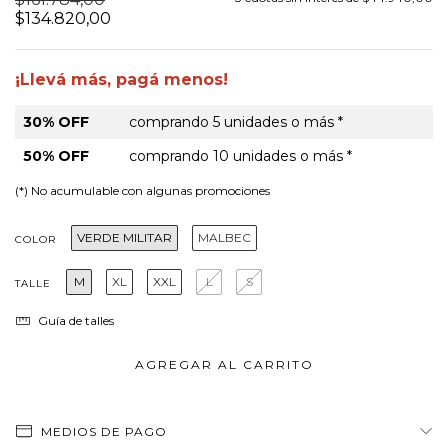
$134.820,00
¡Llevá más, pagá menos!
30% OFF
comprando 5 unidades o más *
50% OFF
comprando 10 unidades o más *
(*) No acumulable con algunas promociones
VERDE MILITAR
MALBEC
COLOR
M
XL
XXL
L
S
TALLE
Guía de talles
MEDIOS DE PAGO